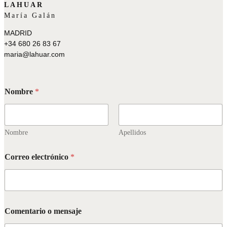
LAHUAR
María Galán
MADRID
+34 680 26 83 67
maria@lahuar.com
e
Nombre
*
l
e
c
t
r
Nombre
Apellidos
ó
n
Correo electrónico
*
i
c
o
C
o
m
Comentario o mensaje
e