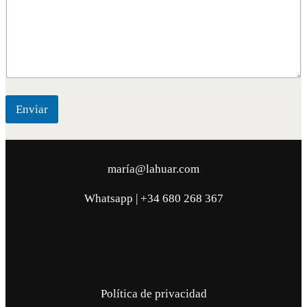
n
t
a
r
i
o
o
Enviar
maría@lahuar.com
Whatsapp | +34 680 268 367
Política de privacidad